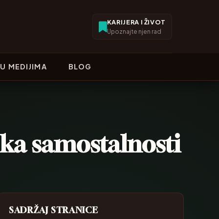
KARIJERA I ŽIVOT
Upoznajte njen rad
U MEDIJIMA
BLOG
 ka samostalnosti
SADRŽAJ STRANICE