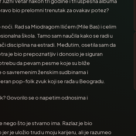
 Južni Vetar nakon tri godine i tri uspešna albuma
apravo bio prelomni trenutak za ovakav potez?
o noći. Rad sa Miodragom Ilićem (Mile Bas) i celim
esionalna škola. Tamo sam naučila kako se radi u
ači disciplina na estradi. Međutim, osetila sam da
ra je bio prepoznatljiv i donosio je siguran
 potrebu da pevam pesme koje su bliže
e o savremenim ženskim sudbinama i
eran pop-folk zvuk koji se rađa u Beogradu.
ak? Govorilo se o napetim odnosima i
nego što je stvarno ima. Razlaz je bio
er je uložio trud u moju karijeru, ali je razumeo