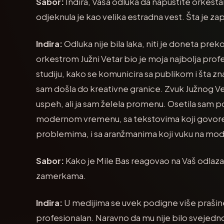
Sabor:
Indira, Vaša odluka da napustite orkestar
odjeknula je kao velika estradna vest. Šta je z
Indira:
Odluka nije bila laka, niti je doneta prek
orkestrom Južni Vetar bio je moja najbolja prof
studiju, kako se komunicira sa publikom i šta zn
sam došla do kreativne granice. Zvuk Južnog Vet
uspeh, ali ja sam želela promenu. Osetila sam
modernom vremenu, sa tekstovima koji govor
problemima, i sa aranžmanima koji vuku na mod
Sabor:
Kako je Mile Bas reagovao na Vaš odlaz
zamerkama.
Indira:
U medijima se uvek podigne više prašine 
profesionalan. Naravno da mu nije bilo svejedno j