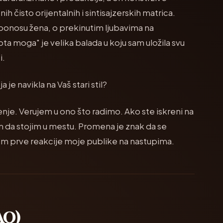
h čisto orijentalnih i sintisajzerskih matrica.
 ponosu žena, o prekinutim ljubavima na
ta moga" je velika balada u koju sam uložila svu
i.
 je navikla na Vaš stari stil?
enje. Verujem u ono što radimo. Ako ste iskreni na
lim da stojim u mestu. Promena je znak da se
jem prve reakcije moje publike na nastupima.
FAQ)