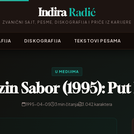
Indira
Radić
ZVANIČNI SAJT, PESME, DISKOGRAFIJA I PRIČE IZ KARIJERE
FIJA
DISKOGRAFIJA
TEKSTOVI PESAMA
U MEDIJIMA
zin Sabor (1995): Put
1995-04-05
3 min čitanja
3.042 karaktera