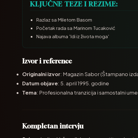
KLJUČNE TEZE I REZIME:
Razlaz sa Miletom Basom
Početak rada sa Marinom Tucaković
Najava albuma 'Idi iz života moga'
Izvor i reference
Originalni izvor
: Magazin Sabor (Štampano izd
Datum objave
: 5. april 1995. godine
Tema
: Profesionalna tranzicija i samostalni ume
Kompletan intervju