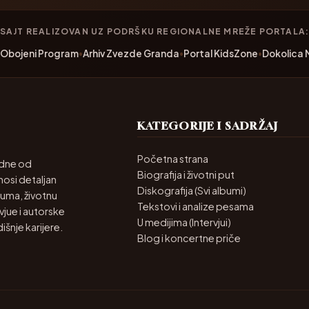
SAJT REALIZOVAN UZ PODRŠKU REGIONALNE MREŽE PORTALA
v Obojeni Program
•
Arhiv Zvezde Granda
•
Portal KidsZone
•
Dokolica
KATEGORIJE I SADRŽAJ
Početna strana
jedne od
Biografija i životni put
nosi detaljan
Diskografija (Svi albumi)
buma, životnu
Tekstovi i analize pesama
vjue i autorske
U medijima (Intervjui)
nje karijere.
Blog i koncertne priče