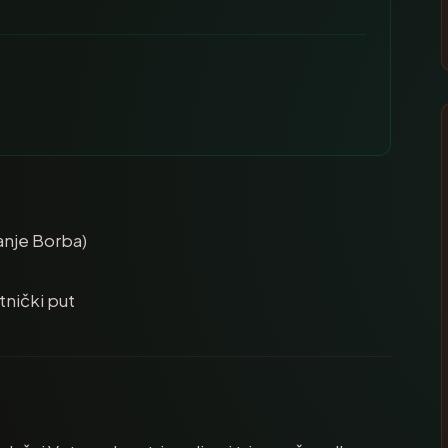
anje Borba)
tnički put