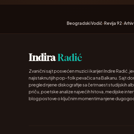
Beogradski Vodič
•
Revija 92
•
Arhi
Indira
Radić
Zvanični sajt posvećen muzici i karijeri Indire Radić, 
najistaknutijih pop-folk pevačica na Balkanu. Sajt do
pregled njene diskografije sa četrnaest studijskih al
priču, poetske analize najvećih hitova, medijske inter
blog postove o ključnim momentima njene dugogodiš