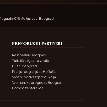
:
 Magazin
•
011info Adresar Beograd
PREPORUKE I PARTNERI
Restorani u Beogradu
Turistički i gastro vodič
Butici Beograd
Pranje i peglanje za HoReCa
Video i podkast produkcija
Vremenska prognoza Beograd
Pomoć za stara lica