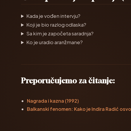
Kada je vođen intervju?
Koji je bio razlog odlaska?
Sa kim je započeta saradnja?
Ko je uradio aranžmane?
Preporučujemo za čitanje:
Nagrada i kazna (1992)
Balkanski fenomen: Kako je Indira Radić osvo