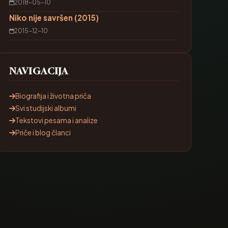
2018-05-10
Niko nije savršen (2015)
2015-12-10
NAVIGACIJA
Biografija i životna priča
Svi studijski albumi
Tekstovi pesama i analize
Priče i blog članci