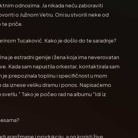
ktnim odnosima. Ja nikada neću zaboraviti
oriti o Južnom Vetru. Oni su stvorili neke od
 te priče.
Marinom Tucaković. Kako je došlo do te saradnje?
a je estradni genije i žena koja ima neverovatan
ove. Kada sam napustila orkestar, kontaktirala sam
 je prepoznala toplinu i specifičnost u mom
može da iznese veliku dramu i ponos. Napisaćemo
vetlu." Tako je počeo rad na albumu "Idi iz
 pesama?
di aranžmane i produkciju, a on koristi žive