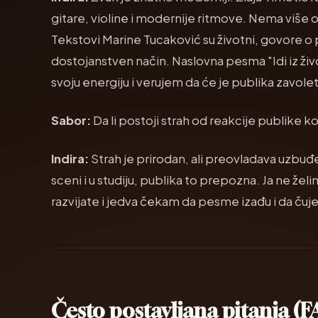
gitare, violine i modernije ritmove. Nema više oni
Tekstovi Marine Tucaković su životni, govore o
dostojanstven način. Naslovna pesma "Idi iz živo
svoju energiju i verujem da će je publika zavolet
Sabor:
Da li postoji strah od reakcije publike koja
Indira:
Strah je prirodan, ali preovladava uzbuđ
sceni i u studiju, publika to prepozna. Ja ne že
razvijate i jedva čekam da pesme izađu i da ču
Često postavljana pitanja (