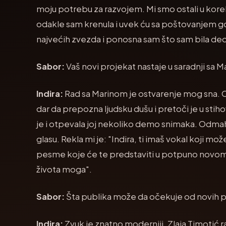
moju potrebu za razvojem. Mi smo ostali u kore
odakle sam krenula i uvek ću sa poštovanjem gov
najvećih zvezda i ponosna sam što sam bila deo
Sabor:
Vaš novi projekat nastaje u saradnji sa 
Indira:
Rad sa Marinom je ostvarenje mog sna. On
dar da prepozna ljudsku dušu i pretoči je u stih
je i otpevala joj nekoliko demo snimaka. Odmah
glasu. Rekla mi je: "Indira, ti imaš vokal koji 
pesme koje će te predstaviti u potpuno novom s
života moga".
Sabor:
Šta publika može da očekuje od novih
Indira:
Zvuk je znatno moderniji. Zlaja Timotić ra