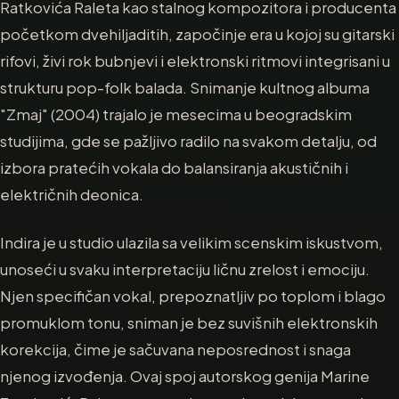
Ratkovića Raleta kao stalnog kompozitora i producenta
početkom dvehiljaditih, započinje era u kojoj su gitarski
rifovi, živi rok bubnjevi i elektronski ritmovi integrisani u
strukturu pop-folk balada. Snimanje kultnog albuma
"Zmaj" (2004) trajalo je mesecima u beogradskim
studijima, gde se pažljivo radilo na svakom detalju, od
izbora pratećih vokala do balansiranja akustičnih i
električnih deonica.
Indira je u studio ulazila sa velikim scenskim iskustvom,
unoseći u svaku interpretaciju ličnu zrelost i emociju.
Njen specifičan vokal, prepoznatljiv po toplom i blago
promuklom tonu, sniman je bez suvišnih elektronskih
korekcija, čime je sačuvana neposrednost i snaga
njenog izvođenja. Ovaj spoj autorskog genija Marine