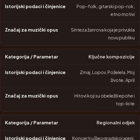
Pop-folk, gitarski pop-rok,
etno motivi
Sinteza žanrova koja je privukla
novu publiku
Ključne kompozicije
Zmaj, Lopov, Poželela, Moj
živote, April
Hitovi koji su obeležili epohe i
top-liste
Regionalni odjek
Koncerti u Beogradskoj areni,