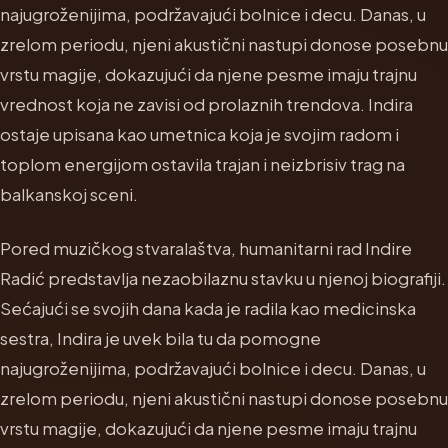
najugroženijima, podržavajući bolnice i decu. Danas, u
zrelom periodu, njeni akustični nastupi donose posebnu
vrstu magije, dokazujući da njene pesme imaju trajnu
vrednost koja ne zavisi od prolaznih trendova. Indira
ostaje upisana kao umetnica koja je svojim radom i
toplom energijom ostavila trajan i neizbrisiv trag na
balkanskoj sceni.
Pored muzičkog stvaralaštva, humanitarni rad Indire
Radić predstavlja nezaobilaznu stavku u njenoj biografiji.
Sećajući se svojih dana kada je radila kao medicinska
sestra, Indira je uvek bila tu da pomogne
najugroženijima, podržavajući bolnice i decu. Danas, u
zrelom periodu, njeni akustični nastupi donose posebnu
vrstu magije, dokazujući da njene pesme imaju trajnu