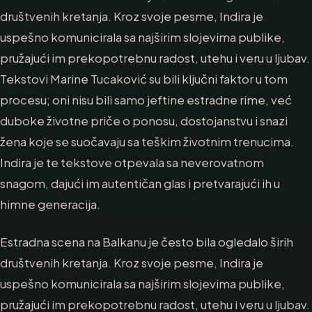
društvenih kretanja. Kroz svoje pesme, Indira je
uspešno komunicirala sa najširim slojevima publike,
pružajući im prekopotrebnu radost, utehu i veru u ljubav.
Tekstovi Marine Tucaković su bili ključni faktor u tom
procesu; oni nisu bili samo jeftine estradne rime, već
duboke životne priče o ponosu, dostojanstvu i snazi
žena koje se suočavaju sa teškim životnim trenucima.
Indira je te tekstove otpevala sa neverovatnom
snagom, dajući im autentičan glas i pretvarajući ih u
himne generacija.
Estradna scena na Balkanu je često bila ogledalo širih
društvenih kretanja. Kroz svoje pesme, Indira je
uspešno komunicirala sa najširim slojevima publike,
pružajući im prekopotrebnu radost, utehu i veru u ljubav.