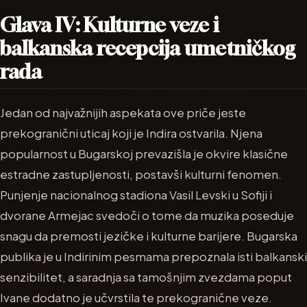
Glava IV: Kulturne veze i
balkanska recepcija umetničkog
rada
Jedan od najvažnijih aspekata ove priče jeste
prekogranični uticaj koji je Indira ostvarila. Njena
popularnost u Bugarskoj prevazišla je okvire klasične
estradne zastupljenosti, postavši kulturni fenomen.
Punjenje nacionalnog stadiona Vasil Levski u Sofiji i
dvorane Armejac svedoči o tome da muzika poseduje
snagu da premosti jezičke i kulturne barijere. Bugarska
publika je u Indirinim pesmama prepoznala isti balkanski
senzibilitet, a saradnja sa tamošnjim zvezdama poput
Ivane dodatno je učvrstila te prekogranične veze.