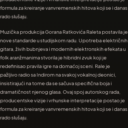
formula za kreiranje vanvremenskih hitova koji se i danas
rado slušaju.
Muzička produkcija Gorana Ratkovića Raleta postavila je
nove standarde u studijskom radu. Upotreba električnih
gitara, živih bubnjeva i modernih elektronskih efekata u
folk aranžmanima stvorila je hibridni zvuk koji je
redefinisao pravila igre na domaćoj sceni. Rale je
pažljivo radio sa Indirom na svakoj vokalnoj deonici,
insistirajući na tome da se sačuva specifična boja i
dramatičnost njenog glasa. Ovaj spoj autorskog rada,
producentske vizije i vrhunske interpretacije postao je
formula za kreiranje vanvremenskih hitova koji se i danas
rado slušaju.