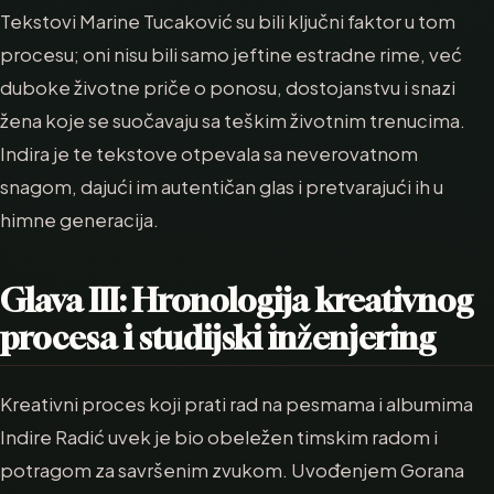
Tekstovi Marine Tucaković su bili ključni faktor u tom
procesu; oni nisu bili samo jeftine estradne rime, već
duboke životne priče o ponosu, dostojanstvu i snazi
žena koje se suočavaju sa teškim životnim trenucima.
Indira je te tekstove otpevala sa neverovatnom
snagom, dajući im autentičan glas i pretvarajući ih u
himne generacija.
Glava III: Hronologija kreativnog
procesa i studijski inženjering
Kreativni proces koji prati rad na pesmama i albumima
Indire Radić uvek je bio obeležen timskim radom i
potragom za savršenim zvukom. Uvođenjem Gorana