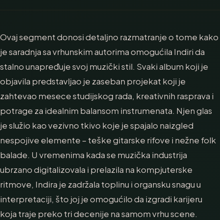
Ovaj segment donosi detaljno razmatranje o tome kako
je saradnja sa vrhunskim autorima omogućila Indiri da
stalno unapređuje svoj muzički stil. Svaki album koji je
objavila predstavljao je zaseban projekat koji je
zahtevao mesece studijskog rada, kreativnih rasprava i
potrage za idealnim balansom instrumenata. Njen glas
je služio kao vezivno tkivo koje je spajalo naizgled
nespojive elemente – teške gitarske rifove i nežne folk
balade. U vremenima kada se muzička industrija
ubrzano digitalizovala i prelazila na kompjuterske
ritmove, Indira je zadržala toplinu i organsku snagu u
interpretaciji, što joj je omogućilo da izgradi karijeru
koja traje preko tri decenije na samom vrhu scene.