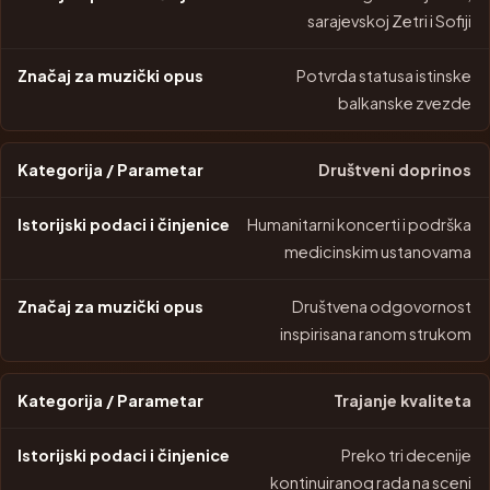
sarajevskoj Zetri i Sofiji
Potvrda statusa istinske
balkanske zvezde
Društveni doprinos
Humanitarni koncerti i podrška
medicinskim ustanovama
Društvena odgovornost
inspirisana ranom strukom
Trajanje kvaliteta
Preko tri decenije
kontinuiranog rada na sceni