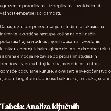
ugroženim porodicama i izbeglicama, uvek ističući
važnost empatije i solidarnosti.
Danas, u zrelom periodu karijere, Indira se fokusira na
intimnije, akustične nastupe koji na najbolji način
pokazuju trajnu vrednost njenih pesama. Izvođenje
klasika uz pratnju klavira i gitare dokazuje da dobar tekst
i iskrena emocija ne zavise od prolaznih studijskih
trendova. Njen rad stoji kao trajna vrednost u istoriji
domaće popularne kulture, a ovaj sajt je svedočanstvo o
njenom bogatom doprinosu balkanskoj muzičkoj sceni.
Tabela: Analiza ključnih