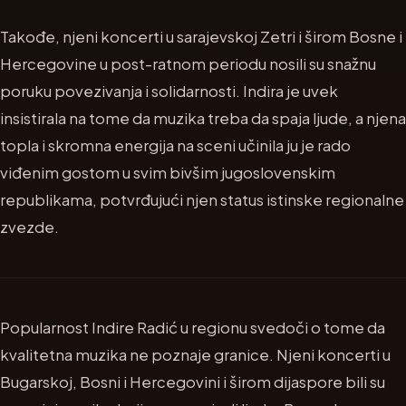
Takođe, njeni koncerti u sarajevskoj Zetri i širom Bosne i
Hercegovine u post-ratnom periodu nosili su snažnu
poruku povezivanja i solidarnosti. Indira je uvek
insistirala na tome da muzika treba da spaja ljude, a njena
topla i skromna energija na sceni učinila ju je rado
viđenim gostom u svim bivšim jugoslovenskim
republikama, potvrđujući njen status istinske regionalne
zvezde.
Popularnost Indire Radić u regionu svedoči o tome da
kvalitetna muzika ne poznaje granice. Njeni koncerti u
Bugarskoj, Bosni i Hercegovini i širom dijaspore bili su