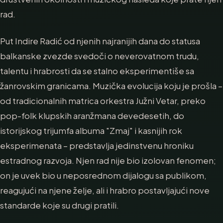
rad.
Put Indire Radić od njenih najranijih dana do statusa
balkanske zvezde svedoči o neverovatnom trudu,
talentu i hrabrosti da se stalno eksperimentiše sa
žanrovskim granicama. Muzička evolucija koju je prošla –
od tradicionalnih matrica orkestra Južni Vetar, preko
pop-folk klupskih aranžmana devedesetih, do
istorijskog trijumfa albuma "Zmaj" i kasnijih rok
eksperimenata – predstavlja jedinstvenu hroniku
estradnog razvoja. Njen rad nije bio izolovan fenomen;
on je uvek bio u neposrednom dijalogu sa publikom,
reagujući na njene želje, ali i hrabro postavljajući nove
standarde koje su drugi pratili.