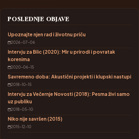
POSLEDNJE OBJAVE
Upoznajte njen rad i životnu priču
2026-07-06
Intervju za Blic (2020): Mir u prirodi i povratak
korenima
2020-06-15
Savremeno doba: Akustični projekti i klupski nastupi
2018-10-15
Intervju za Večernje Novosti (2018): Pesma živi samo
uz publiku
2018-05-10
Niko nije savršen (2015)
2015-12-10