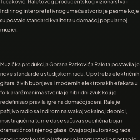
Tucaković, Raletovog producentskog vizionarstva i
Indirinog interpretativnog umeća stvorio je pesme koje
su postale standard kvaliteta u domaćoj popularnoj
muzici.
Muzička produkcija Gorana Ratkovića Raleta postavila je
nove standarde u studijskom radu. Upotreba električnih
gitara, živih bubnjeva i modernih elektronskih efekata u
folk aranžmanima stvorila je hibridni zvuk koji je
redefinisao pravila igre na domaćoj sceni. Rale je
pažljivo radio sa Indirom na svakoj vokalnoj deonici,
insistirajući na tome da se sačuva specifična boja i
dramatičnost njenog glasa. Ovaj spoj autorskog rada,
producentske vizije i vrhunske interpretacije postao je