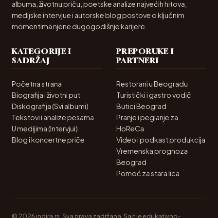
albuma, životnu priču, poetske analize najvećih hitova,
medijske intervjue i autorske blog postove o ključnim
momentima njene dugogodišnje karijere.
KATEGORIJE I
PREPORUKE I
SADRŽAJ
PARTNERI
Početna strana
Restorani u Beogradu
Biografija i životni put
Turistički i gastro vodič
Diskografija (Svi albumi)
Butici Beograd
Tekstovi i analize pesama
Pranje i peglanje za
U medijima (Intervjui)
HoReCa
Blog i koncertne priče
Video i podkast produkcija
Vremenska prognoza
Beograd
Pomoć za stara lica
© 2026 indira.rs. Sva prava zadržana. Sajt je edukativno-