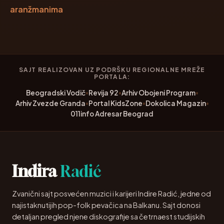
aranžmanima
SAJT REALIZOVAN UZ PODRŠKU REGIONALNE MREŽE
PORTALA:
Beogradski Vodič
•
Revija 92
•
Arhiv Obojeni Program
•
Arhiv Zvezde Granda
•
Portal KidsZone
•
Dokolica Magazin
•
011info Adresar Beograd
Indira
Radić
Zvanični sajt posvećen muzici i karijeri Indire Radić, jedne od
najistaknutijih pop-folk pevačica na Balkanu. Sajt donosi
detaljan pregled njene diskografije sa četrnaest studijskih