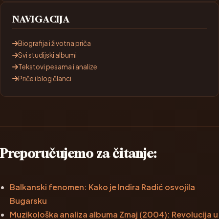
NAVIGACIJA
Biografija i životna priča
Svi studijski albumi
Tekstovi pesama i analize
Priče i blog članci
Preporučujemo za čitanje:
Balkanski fenomen: Kako je Indira Radić osvojila
Bugarsku
Muzikološka analiza albuma Zmaj (2004): Revolucija u