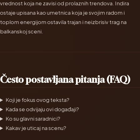
vrednost koja ne zavisi od prolaznih trendova. Indira
ostaje upisana kao umetnica koja je svojim radom i
toplom energijom ostavila trajan i neizbrisiv trag na
balkanskoj sceni.
Često postavljana pitanja (FAQ)
Koji je fokus ovog teksta?
Kada se odvijaju ovi događaji?
Ko su glavni saradnici?
Kakav je uticaj na scenu?