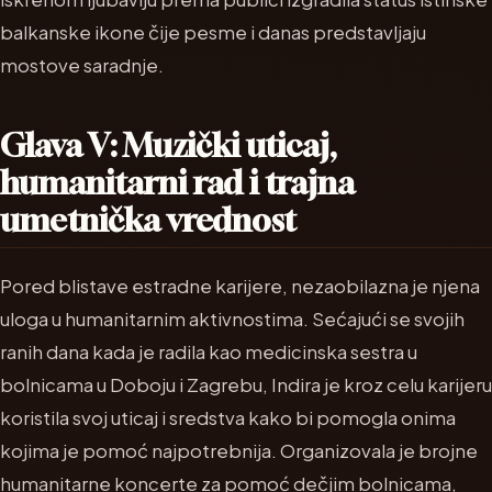
balkanske ikone čije pesme i danas predstavljaju
mostove saradnje.
Glava V: Muzički uticaj,
humanitarni rad i trajna
umetnička vrednost
Pored blistave estradne karijere, nezaobilazna je njena
uloga u humanitarnim aktivnostima. Sećajući se svojih
ranih dana kada je radila kao medicinska sestra u
bolnicama u Doboju i Zagrebu, Indira je kroz celu karijeru
koristila svoj uticaj i sredstva kako bi pomogla onima
kojima je pomoć najpotrebnija. Organizovala je brojne
humanitarne koncerte za pomoć dečjim bolnicama,