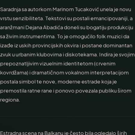
Saradnja sa autorkom Marinom Tucaković unela je novu
vrstu senzibiliteta. Tekstovi su postali emancipovaniji, a
aranžmani Dejana Abadića doneli su bogatiju produkciju
sa živim instrumentima. To je omogućilo folk muzici da
izađe iz uskih provincijskih okvira i postane dominantan
zvuk u urbanim klubovima i diskotekama. Indira je svojim
prepoznatljivim vizuelnim identitetom (crvenim
kovrdžama) i dramatičnom vokalnom interpretacijom
postala simbol te nove, moderne estrade koja je
premostila ratne rane i ponovo povezala publiku širom
regiona.
Estradna scena na Balkanu je često bila ogledalo širih