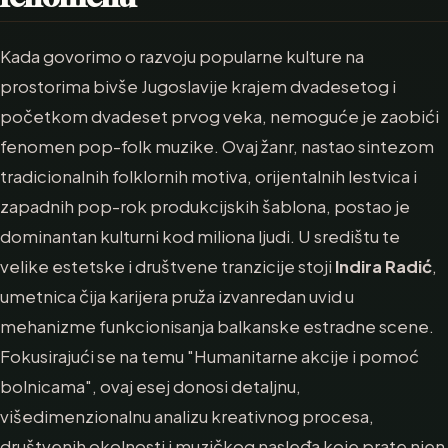
Kada govorimo o razvoju popularne kulture na
prostorima bivše Jugoslavije krajem dvadesetog i
početkom dvadeset prvog veka, nemoguće je zaobići
fenomen pop-folk muzike. Ovaj žanr, nastao sintezom
tradicionalnih folklornih motiva, orijentalnih lestvica i
zapadnih pop-rok produkcijskih šablona, postao je
dominantan kulturni kod miliona ljudi. U središtu te
velike estetske i društvene tranzicije stoji
Indira Radić
,
umetnica čija karijera pruža izvanredan uvid u
mehanizme funkcionisanja balkanske estradne scene.
Fokusirajući se na temu "Humanitarne akcije i pomoć
bolnicama", ovaj esej donosi detaljnu,
višedimenzionalnu analizu kreativnog procesa,
društvenih okolnosti i muzičkog nasleđa koje prate njen