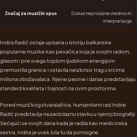
Dokaz neprolazne vrednosti i
interpretacije
Indira Radić ostaje upisana u istoriju balkanske
popularne muzike kao pevačica koja je svojim radom,
glasom i pre svega toplom ljudskom energijom
premostila granice i ostavila neizbrisiv trag u srcima
miliona obožavalaca. Njene pesme i danas predstavljaju
standard kvaliteta i trajnosti na ovim prostorima.
Pored muzičkog stvaralaštva, humanitarni rad Indire
Radić predstavlja nezaobilaznu stavku u njenoj biografiji.
Sećajući se svojih dana kada je radila kao medicinska
sestra, Indira je uvek bila tu da pomogne