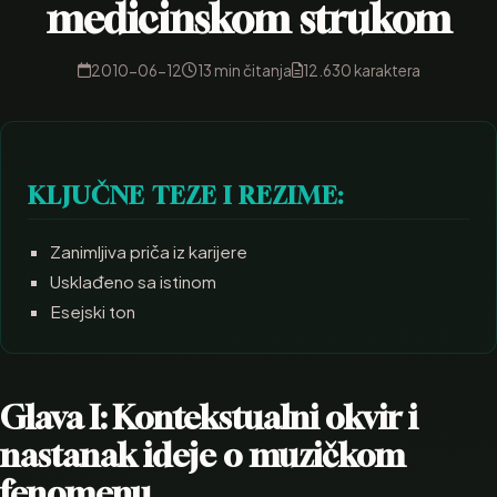
medicinskom strukom
2010-06-12
13 min čitanja
12.630 karaktera
KLJUČNE TEZE I REZIME:
Zanimljiva priča iz karijere
Usklađeno sa istinom
Esejski ton
Glava I: Kontekstualni okvir i
nastanak ideje o muzičkom
fenomenu