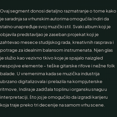
Ovaj segment donosi detaljno razmatranje o tome kako
je saradnja sa vrhunskim autorima omogućila Indiri da
stalno unapređuje svoj muzički stil. Svaki album koji je
objavila predstavljao je zaseban projekat koji je
zahtevao mesece studijskog rada, kreativnih rasprava i
potrage za idealnim balansom instrumenata. Njen glas
je služio kao vezivno tkivo koje je spajalo naizgled
nespojive elemente – teške gitarske rifove i nežne folk
balade. U vremenima kada se muzička industrija
ubrzano digitalizovala i prelazila na kompjuterske
ritmove, Indira je zadržala toplinu i organsku snagu u
interpretaciji, što joj je omogućilo da izgradi karijeru
koja traje preko tri decenije na samom vrhu scene.