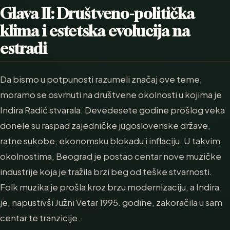
Glava II: Društveno-politička
klima i estetska evolucija na
estradi
Da bismo u potpunosti razumeli značaj ove teme,
moramo se osvrnuti na društvene okolnosti u kojima je
Indira Radić stvarala. Devedesete godine prošlog veka
donele su raspad zajedničke jugoslovenske države,
ratne sukobe, ekonomsku blokadu i inflaciju. U takvim
okolnostima, Beograd je postao centar nove muzičke
industrije koja je tražila brzi beg od teške stvarnosti.
Folk muzika je prošla kroz brzu modernizaciju, a Indira
je, napustivši Južni Vetar 1995. godine, zakoračila u sam
centar te tranzicije.