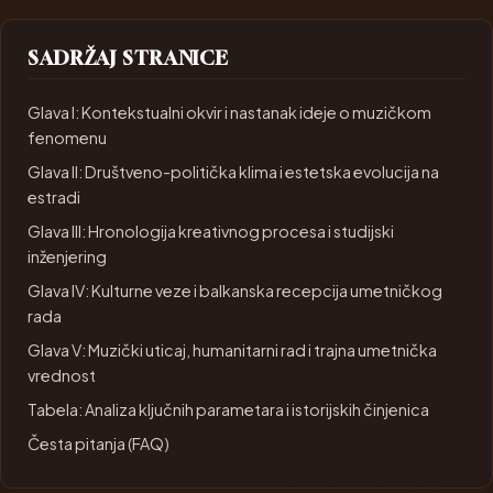
SADRŽAJ STRANICE
Glava I: Kontekstualni okvir i nastanak ideje o muzičkom
fenomenu
Glava II: Društveno-politička klima i estetska evolucija na
estradi
Glava III: Hronologija kreativnog procesa i studijski
inženjering
Glava IV: Kulturne veze i balkanska recepcija umetničkog
rada
Glava V: Muzički uticaj, humanitarni rad i trajna umetnička
vrednost
Tabela: Analiza ključnih parametara i istorijskih činjenica
Česta pitanja (FAQ)