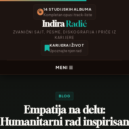
14 STUDIJSKIH ALBUMA
Kompletan opus i track-liste
Indira
Radić
ZVANIČNI SAJT, PESME, DISKOGRAFIJA I PRIČE IZ
KARIJERE
KARIJERA I ŽIVOT
Upoznajte njen rad
MENI
BLOG
Empatija na delu:
Humanitarni rad inspirisan